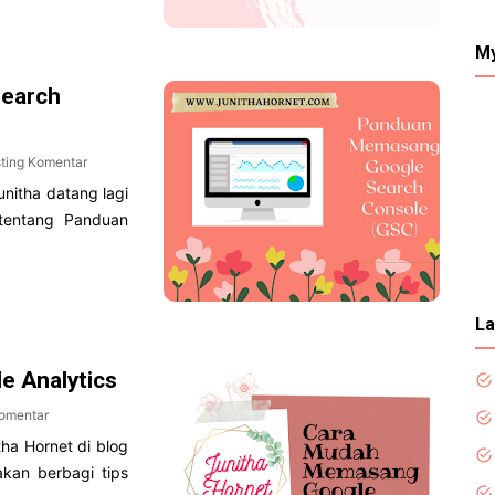
My
earch
ting Komentar
unitha datang lagi
s tentang Panduan
La
 Analytics
omentar
tha Hornet di blog
 akan berbagi tips