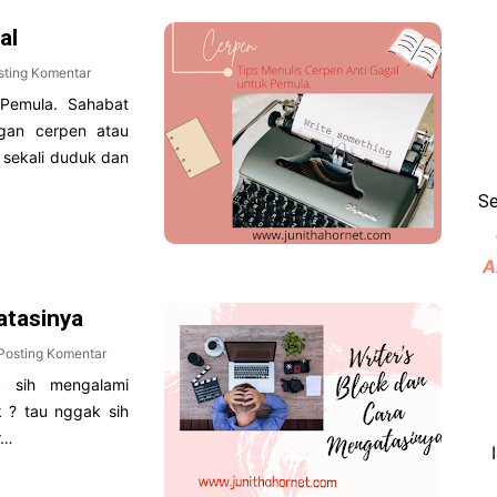
al
sting Komentar
 Pemula. Sahabat
gan cerpen atau
 sekali duduk dan
Se
A
atasinya
Posting Komentar
k sih mengalami
k ? tau nggak sih
r…