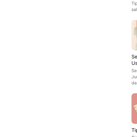
Ti
sa
Se
Us
Se
Ju
da
Ti