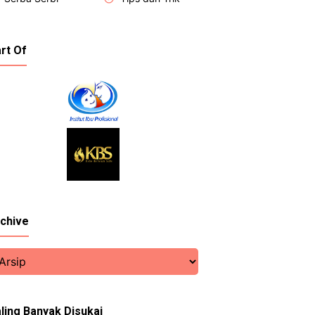
rt Of
chive
ling Banyak Disukai