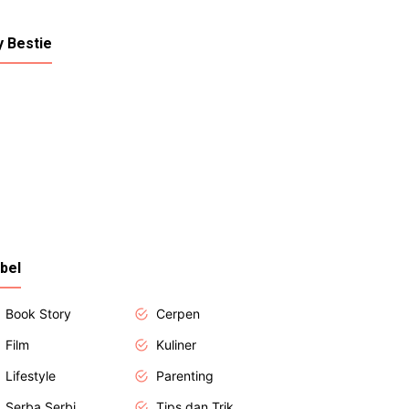
 Bestie
bel
Book Story
Cerpen
Film
Kuliner
Lifestyle
Parenting
Serba Serbi
Tips dan Trik