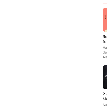
Re
fo
Ha
da
Al
2 
Me
Su