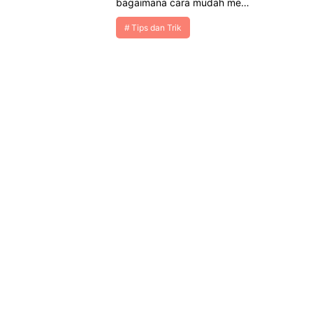
bagaimana cara mudah me…
Tips dan Trik