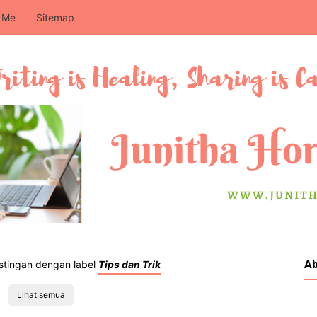
 Me
Sitemap
A
tingan dengan label
Tips dan Trik
Lihat semua